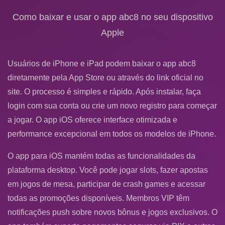
Como baixar e usar o app abc8 no seu dispositivo
Apple
Usuários de iPhone e iPad podem baixar o app abc8
diretamente pela App Store ou através do link oficial no
site. O processo é simples e rápido. Após instalar, faça
login com sua conta ou crie um novo registro para começar
a jogar. O app iOS oferece interface otimizada e
performance excepcional em todos os modelos de iPhone.
O app para iOS mantém todas as funcionalidades da
plataforma desktop. Você pode jogar slots, fazer apostas
em jogos de mesa, participar de crash games e acessar
todas as promoções disponíveis. Membros VIP têm
notificações push sobre novos bônus e jogos exclusivos. O