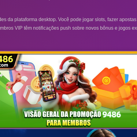
s da plataforma desktop. Você pode jogar slots, fazer apostas
embros VIP têm notificações push sobre novos bônus e jogos 