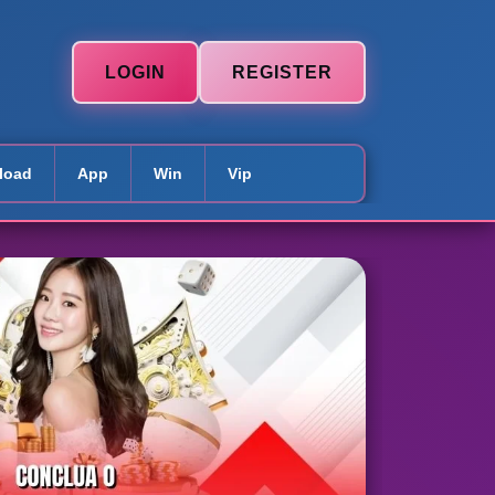
LOGIN
REGISTER
load
App
Win
Vip