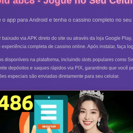
id abc8 - Jogue no Seu Celul
 o app para Android e tenha o cassino completo no seu
r baixado via APK direto do site ou através da loja Google Pla
 experiência completa de cassino online. Após instalar, faça l
s disponíveis na plataforma, incluindo slots populares como 
te depósitos e saques rápidos via PIX, garantindo que você 
ões especiais são enviadas diretamente para seu celular.