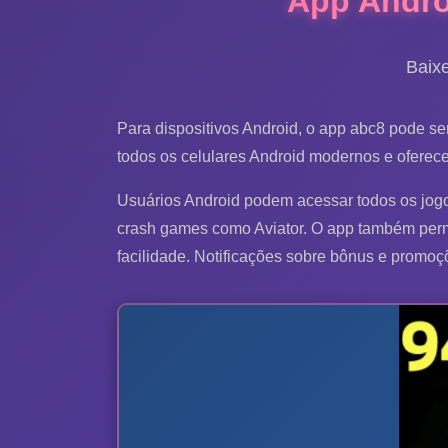
App Andro
Baixe
Para dispositivos Android, o app abc8 pode se
todos os celulares Android modernos e oferece
Usuários Android podem acessar todos os jogo
crash games como Aviator. O app também permi
facilidade. Notificações sobre bônus e promoç