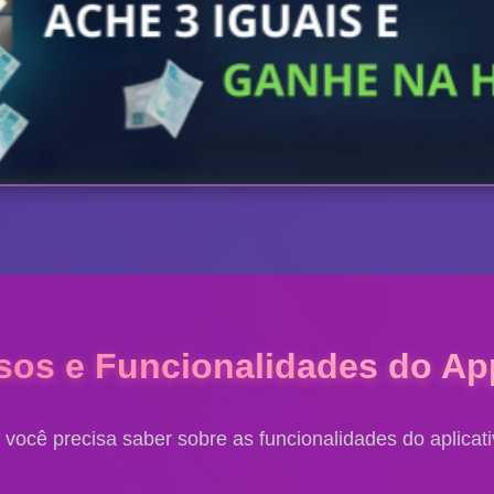
sos e Funcionalidades do Ap
você precisa saber sobre as funcionalidades do aplicat